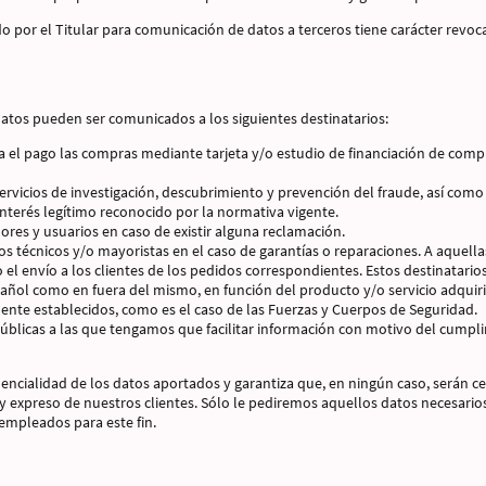
o por el Titular para comunicación de datos a terceros tiene carácter revo
atos pueden ser comunicados a los siguientes destinatarios:
a el pago las compras mediante tarjeta y/o estudio de financiación de compr
rvicios de investigación, descubrimiento y prevención del fraude, así como 
interés legítimo reconocido por la normativa vigente.
ores y usuarios en caso de existir alguna reclamación.
cios técnicos y/o mayoristas en el caso de garantías o reparaciones. A aquel
el envío a los clientes de los pedidos correspondientes. Estos destinatari
pañol como en fuera del mismo, en función del producto y/o servicio adquir
ente establecidos, como es el caso de las Fuerzas y Cuerpos de Seguridad.
públicas a las que tengamos que facilitar información con motivo del cumpl
encialidad de los datos aportados y garantiza que, en ningún caso, serán c
 expreso de nuestros clientes. Sólo le pediremos aquellos datos necesarios 
empleados para este fin.