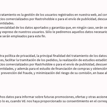
 tratamiento es la gestión de los usuarios registrados en nuestra web, así c
vicios comercializados por Rastrohobbie o para el envío de publicidad, des
entidades.
encialidad de los datos aportados y garantiza que, en ningún caso, serán c
 expreso de nuestros usuarios. Sólo le pediremos aquellos datos necesario
e serán empleados para este fin.
ra política de privacidad, la principal finalidad del tratamiento de los dato
s, facilitar la tramitación de los pedidos, la realización de estudios estadís
vicios comercializados por Rastrhobbie o para el envío de publicidad, descu
 entidades, y además para el estudio de financiación de compras y obtención
prevención del fraude, y minimización del riesgo de su comisión, en base al
chos datos para informar sobre futuras promociones, ofertas y otras accione
i no lo es, cuando Vd. nos haya proporcionado su consentimiento en el corre