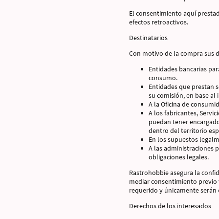
El consentimiento aquí prestad
efectos retroactivos.
Destinatarios
Con motivo de la compra sus d
Entidades bancarias par
consumo.
Entidades que prestan se
su comisión, en base al 
A la Oficina de consumid
A los fabricantes, Servi
puedan tener encargado 
dentro del territorio es
En los supuestos legalm
A las administraciones 
obligaciones legales.
Rastrohobbie asegura la confid
mediar consentimiento previo y
requerido y únicamente serán 
Derechos de los interesados