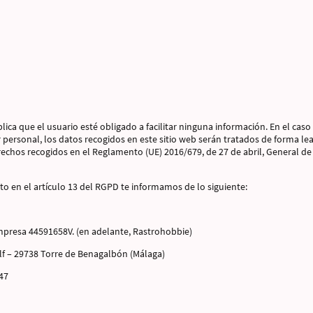
plica que el usuario esté obligado a facilitar ninguna información. En el caso 
personal, los datos recogidos en este sitio web serán tratados de forma leal
echos recogidos en el Reglamento (UE) 2016/679, de 27 de abril, General de
o en el artículo 13 del RGPD te informamos de lo siguiente:
mpresa 44591658V. (en adelante, Rastrohobbie)
lf – 29738 Torre de Benagalbón (Málaga)
47