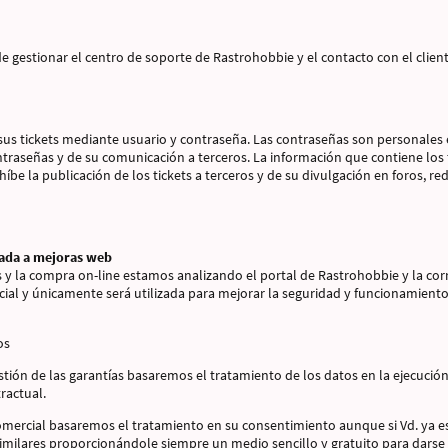
 gestionar el centro de soporte de Rastrohobbie y el contacto con el cliente
us tickets mediante usuario y contraseña. Las contraseñas son personales e 
traseñas y de su comunicación a terceros. La información que contiene los t
be la publicación de los tickets a terceros y de su divulgación en foros, red
tada a mejoras web
s y la compra on-line estamos analizando el portal de Rastrohobbie y la cor
cial y únicamente será utilizada para mejorar la seguridad y funcionamiento
os
estión de las garantías basaremos el tratamiento de los datos en la ejecuci
ractual.
omercial basaremos el tratamiento en su consentimiento aunque si Vd. ya e
milares proporcionándole siempre un medio sencillo y gratuito para darse 