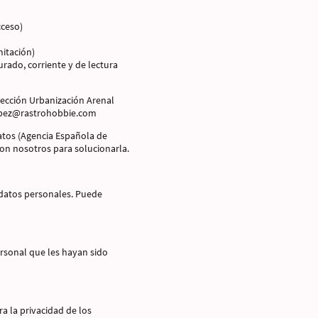
cceso)
mitación)
rado, corriente y de lectura
irección Urbanización Arenal
lopez@rastrohobbie.com
atos (Agencia Española de
con nosotros para solucionarla.
 datos personales. Puede
ersonal que les hayan sido
a la privacidad de los