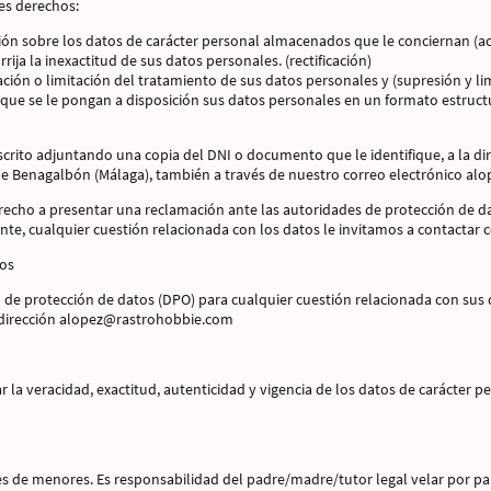
tes derechos:
ción sobre los datos de carácter personal almacenados que le conciernan (a
rrija la inexactitud de sus datos personales. (rectificación)
nación o limitación del tratamiento de sus datos personales y (supresión y li
 que se le pongan a disposición sus datos personales en un formato estructu
escrito adjuntando una copia del DNI o documento que le identifique, a la d
de Benagalbón (Málaga), también a través de nuestro correo electrónico a
recho a presentar una reclamación ante las autoridades de protección de d
nte, cualquier cuestión relacionada con los datos le invitamos a contactar 
tos
e protección de datos (DPO) para cualquier cuestión relacionada con sus
a dirección alopez@rastrohobbie.com
 la veracidad, exactitud, autenticidad y vigencia de los datos de carácter p
 de menores. Es responsabilidad del padre/madre/tutor legal velar por par